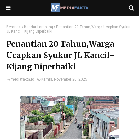
Beranda
Bandar Lampung
Penantian 20 Tahun,Warga Ucapkan Syukur
JL Kancil–Kijang Diperbaiki
Penantian 20 Tahun,Warga
Ucapkan Syukur JL Kancil–
Kijang Diperbaiki
mediafakta.id
Kamis, November 20, 2025