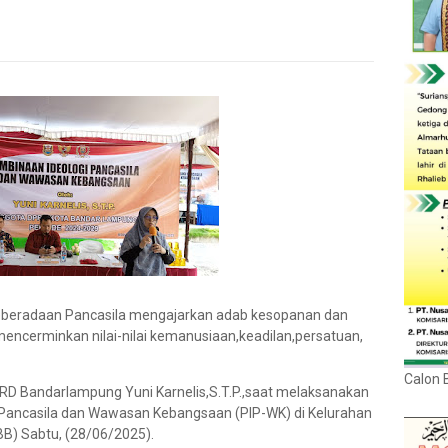
eberadaan Pancasila mengajarkan adab kesopanan dan
 mencerminkan nilai-nilai kemanusiaan,keadilan,persatuan,
Calon 
RD Bandarlampung Yuni Karnelis,S.T.P.,saat melaksanakan
i Pancasila dan Wawasan Kebangsaan (PIP-WK) di Kelurahan
BB) Sabtu, (28/06/2025).