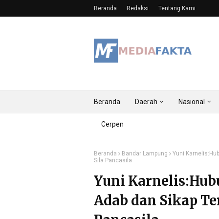
Beranda
Redaksi
Tentang Kami
Beranda
Daerah
Nasional
Cerpen
Beranda
Bandar Lampung
Yuni Karnelis:H
Sila Pancasila
Yuni Karnelis:Hu
Adab dan Sikap Te