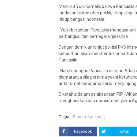
Menurut Yuni Karnelis bahwa Pancasila 
landasan hukum dan politik, tetapi juga 
hidup bangsa Indonesia.
"Ya,keberadaan Pancasila mengajarkan 
berbangsa, dan bernegara,"jelasnya.
Dengan demikian lanjut politisi PKS in
sehari-hari akan membentuk pribadi dan
Pancasila.
"Nah,hubungan Pancasila dengan Adab da
diantaranya sila pertama yakni Ketuhana
antar umat beragama,serta menjunjung ti
Diketahui dalam pelaksanaan PIP -WK a
menghadirkan dua narasumber yakni Agus
Tags:
Bandar Lampung
Facebook
Twitter