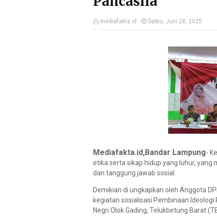
Pancasila
mediafakta.id
Sabtu, Juni 28, 2025
Mediafakta.id,Bandar Lampung
- K
etika serta sikap hidup yang luhur, yang
dan tanggung jawab sosial.
Demikian di ungkapkan oleh Anggota DP
kegiatan sosialisasi Pembinaan Ideolog
Negri Olok Gading, Telukbetung Barat (T