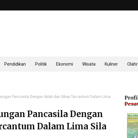
Pendidikan
Politik
Ekonomi
Wisata
Kuliner
Olah
ubungan Pancasila Dengan Adab dan Sikap Tercantum Dalam Lima
Profi
Pesa
bungan Pancasila Dengan
rcantum Dalam Lima Sila