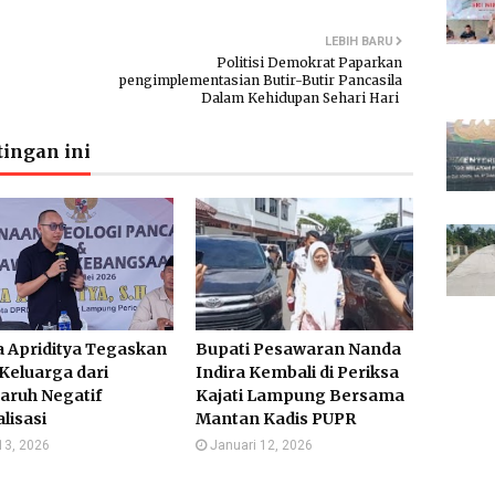
LEBIH BARU
Politisi Demokrat Paparkan
pengimplementasian Butir-Butir Pancasila
Dalam Kehidupan Sehari Hari
ingan ini
 Apriditya Tegaskan
Bupati Pesawaran Nanda
Keluarga dari
Indira Kembali di Periksa
aruh Negatif
Kajati Lampung Bersama
alisasi
Mantan Kadis PUPR
13, 2026
Januari 12, 2026