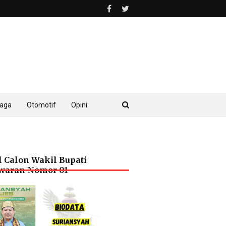
raga
Otomotif
Opini
l Calon Wakil Bupati
waran Nomor 01