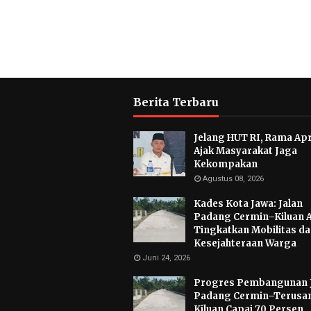
Berita Terbaru
Jelang HUT RI, Rama Apr
Ajak Masyarakat Jaga
Kekompakan
Agustus 08, 2026
Kades Kota Jawa: Jalan
Padang Cermin–Kiluan 
Tingkatkan Mobilitas d
Kesejahteraan Warga
Juni 24, 2026
Progres Pembangunan 
Padang Cermin–Terusa
Kiluan Capai 70 Persen,