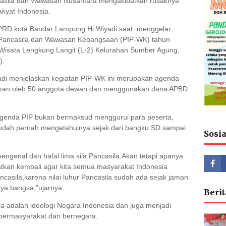
ncasila dan Wawasan Nusantara mengakibatkan rusaknya
kyat Indonesia.
 DPRD kota Bandar Lampung Hi.Wiyadi saat menggelar
i Pancasila dan Wawasan Kebangsaan (PIP-WK) tahun
 Wisata Lengkung Langit (L-2) Kelurahan Sumber Agung,
).
di menjelaskan kegiatan PIP-WK ini merupakan agenda
akukan oleh 50 anggota dewan dan menggunakan dana APBD
a agenda PIP bukan bermaksud menggurui para peserta,
sudah pernah mengetahuinya sejak dari bangku SD sampai
Sosi
engenal dan hafal lima sila Pancasila.Akan tetapi apanya
tkan kembali agar kita semua masyarakat Indonesia
Pancasila,karena nilai luhur Pancasila sudah ada sejak jaman
ya bangsa,"ujarnya.
Berit
a adalah ideologi Negara Indonesia dan juga menjadi
ermasyarakat dan bernegara.