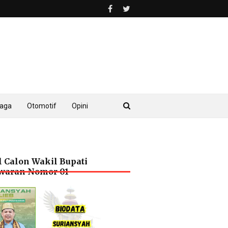
raga
Otomotif
Opini
l Calon Wakil Bupati
waran Nomor 01