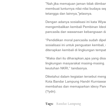
"Nah,jika memajuan jaman tidak diimb
membuat lunturnya nilai-nilai budaya s
tetangga dan lainnya,"jelasnya.
Dengan adanya sosialisasi ini kata Wiy
mengembalikan kembali Pembinan Ideologi
pancasila dan wawansan kebangsaan da
“Pendidikan moral pancasila sudah dipe
sosialisasi ini untuk penguatan kembali
diterapkan kembali di lingkungan tempat 
“Maka dari itu diharapkan,apa yang di
lingkungan masyarakat masing-masing. 
keutuhan NKRI,” tandasnya.
Diketahui dalam kegiatan tersebut me
Kota Bandar Lampung Handri Kurniawan
membahas dan memaparkan ideoy Panca
(*/ydn).
Tags:
Bandar Lampung