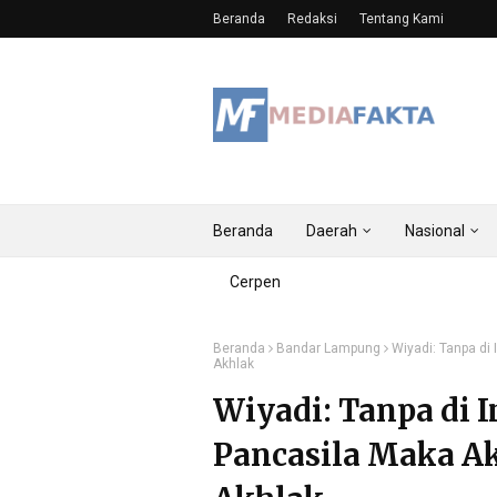
Beranda
Redaksi
Tentang Kami
Beranda
Daerah
Nasional
Cerpen
Beranda
Bandar Lampung
Wiyadi: Tanpa d
Akhlak
Wiyadi: Tanpa di
Pancasila Maka A