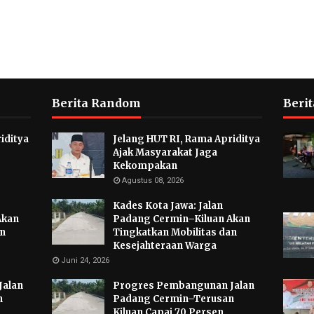
Berita Random
Berit
iditya
Jelang HUT RI, Rama Apriditya
Ajak Masyarakat Jaga
Kekompakan
Agustus 08, 2026
Kades Kota Jawa: Jalan
Akan
Padang Cermin–Kiluan Akan
an
Tingkatkan Mobilitas dan
Kesejahteraan Warga
Juni 24, 2026
Jalan
Progres Pembangunan Jalan
n
Padang Cermin–Terusan
Kiluan Capai 70 Persen,