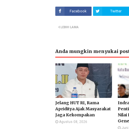
Facebook
Twitter
LEBIH LAMA
Anda mungkin menyukai post
Jelang HUT RI, Rama
Indr
Apriditya Ajak Masyarakat
Pent
Jaga Kekompakan
Nilai
Gener
Agustus 08, 2026
Juni