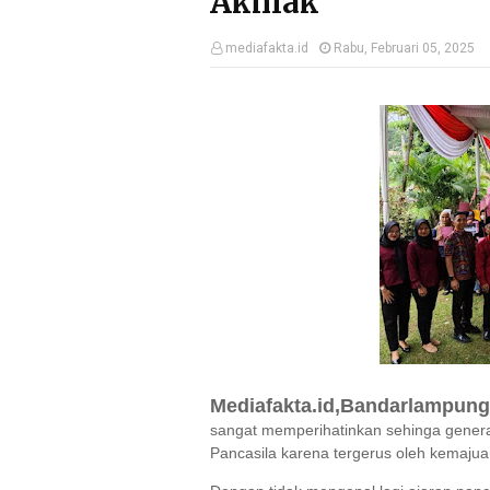
Akhlak
mediafakta.id
Rabu, Februari 05, 2025
Mediafakta.id,Bandarlampung
sangat memperihatinkan sehinga genera
Pancasila karena tergerus oleh kemajuan