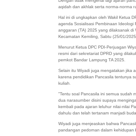
Dengan tidak mengenal lagi ajaran pa
aqidah dan akhlak serta norma-norma ra
Hal ini di ungkapkan oleh Wakil Ketua
agenda Sosialisasi Pembinaan Ideolog
anggaran (TA) 2025 yang dilaksanak di
Kecamatan Kemiling, Sabtu (25/01/2025
Menurut Ketua DPC PDI-Perjuagan Wiya
resmi dari sekretariat DPRD yang dil
pemkot Bandar Lampung TA 2025.
Selain itu Wiyadi juga mengatakan jik
karena pendidikan Pancasila tentunya 
kuliah.
"Tentu soal Pancasila ini semua sudah m
dua narasumber disini supaya menginga
kembali pada ajaran leluhur nilai-nilai 
dahulu dan telah tertanam manjadi buda
Wiyadi juga menjeaskan bahwa Pancasil
pandangan pedoman dalam kehidupan b