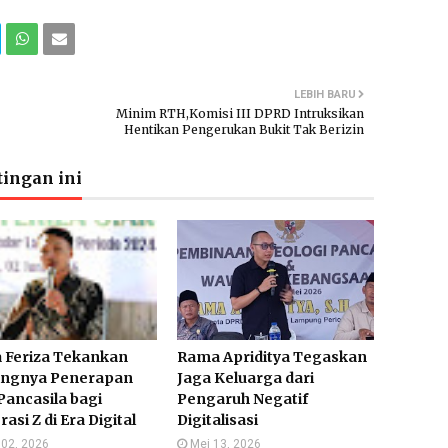
LEBIH BARU
Minim RTH,Komisi III DPRD Intruksikan
Hentikan Pengerukan Bukit Tak Berizin
ingan ini
a Feriza Tekankan
Rama Apriditya Tegaskan
ingnya Penerapan
Jaga Keluarga dari
 Pancasila bagi
Pengaruh Negatif
asi Z di Era Digital
Digitalisasi
 02, 2026
Mei 13, 2026