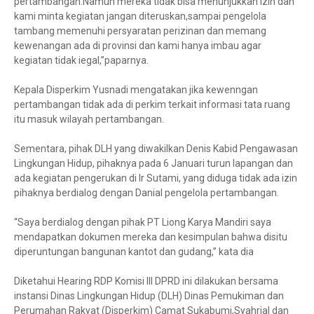
pertambangan.Namun mereka tidak bisa menunjukkan izin dan
kami minta kegiatan jangan diteruskan,sampai pengelola
tambang memenuhi persyaratan perizinan dan memang
kewenangan ada di provinsi dan kami hanya imbau agar
kegiatan tidak iegal,”paparnya.
Kepala Disperkim Yusnadi mengatakan jika kewenngan
pertambangan tidak ada di perkim terkait informasi tata ruang
itu masuk wilayah pertambangan.
Sementara, pihak DLH yang diwakilkan Denis Kabid Pengawasan
Lingkungan Hidup, pihaknya pada 6 Januari turun lapangan dan
ada kegiatan pengerukan di Ir Sutami, yang diduga tidak ada izin
pihaknya berdialog dengan Danial pengelola pertambangan.
“Saya berdialog dengan pihak PT Liong Karya Mandiri saya
mendapatkan dokumen mereka dan kesimpulan bahwa disitu
diperuntungan bangunan kantot dan gudang,” kata dia
Diketahui Hearing RDP Komisi III DPRD ini dilakukan bersama
instansi Dinas Lingkungan Hidup (DLH) Dinas Pemukiman dan
Perumahan Rakyat (Disperkim) Camat Sukabumi,Syahrial dan