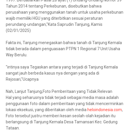
1997. Berdasarkan Pasal 28 ayat (1) Undang-Undang Nomor 39
Tahun 2014 tentang Perkebunan, disebutkan bahwa
perusahaan yang menggunakan tanah untuk usaha perkebunan
wajib memiliki HGU yang diterbitkan sesuai peraturan
perundang-undangan,"Kata Saprudin Tanjung, Kamis
(02/01/2025)
Fakta ini, Tanjung menegaskan bahwa tanah di Tanjung Kemala
tidak berada dalam penguasaan PTPN 1 Regional 7 Unit Usaha
Way Berulu.
"intinya saya Tegaskan antara yang terjadi di Tanjung Kemala
sangat jauh berbeda kasus nya dengan yang ada di
Rejosari,"Ucapnya
Nah, Lanjut Tanjung,Foto Pemberitaan yang Tidak Relevan
Hal yang seharusnya tidak terjadi sebagai media masa adalah
penggunaan foto dalam pemberitaan yang tidak mencerminkan
lokasi eksekusi, yang diberitakan oleh media
heloindonesia.com
,
Foto tersebut justru memberi kesan seolah-olah kejadian itu
berlangsung di Tanjung Kemala Desa Tamansari Kec. Gedung
Tataan.