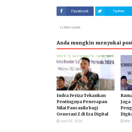
Facebook
Twitter
LEBIH LAMA
Anda mungkin menyukai post
Indra Feriza Tekankan
Rama
Pentingnya Penerapan
Jaga 
Nilai Pancasila bagi
Peng
Generasi Z di Era Digital
Digit
Juni 02, 2026
Mei 