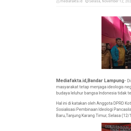
mediafakta.id
Selasa, November 12, 20
-
Mediafakta.id,Bandar Lampung
Di
masyarakat tetap menjaga ideologis neg
budaya leluhur bangsa Indonesia tidak ter
Hal ini di katakan oleh Anggota DPRD K
Sosialisasi Pembinaan Ideologi Pancasi
Baru,Tanjung Karang Timur, Selasa (12/