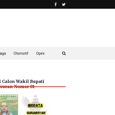
raga
Otomotif
Opini
l Calon Wakil Bupati
waran Nomor 01