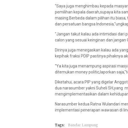
"Saya juga menghimbau kepada masyara
pemilihan kepala daerah,supaya kita s
masing.Berbeda dalam pilihan itu biasa, 
dan persatuan bangsa Indonesia,"ungka
"Jangan takut kalau ada intimidasi dari 
calon yang sesuai keinginan dan jangan G
Dirinya juga menegaskan kalau ada yang
kepihak fraksi PDIP pastinya pihaknya ak
"Ya kita juga menampung aspirasi masya
ditemukan money politic,laporkan saja,"
Diketahui, acara PIP yang digelar Ang
dua narasumber yakni Suheli SH,yang m
mengimplementasikan dalam kehidupan s
Narasumber kedua Ratna Wulandari me
implementasi penerapan wawasan di lin
Tags:
Bandar Lampung