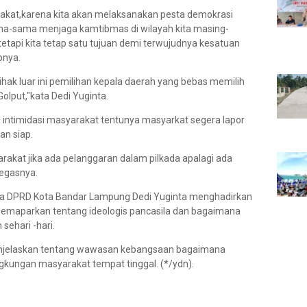
kat,karena kita akan melaksanakan pesta demokrasi
ama-sama menjaga kamtibmas di wilayah kita masing-
tetapi kita tetap satu tujuan demi terwujudnya kesatuan
pnya.
pihak luar ini pemilihan kepala daerah yang bebas memilih
olput,"kata Dedi Yuginta.
 intimidasi masyarakat tentunya masyarkat segera lapor
an siap.
rakat jika ada pelanggaran dalam pilkada apalagi ada
tegasnya.
gota DPRD Kota Bandar Lampung Dedi Yuginta menghadirkan
emaparkan tentang ideologis pancasila dan bagaimana
ehari -hari.
njelaskan tentang wawasan kebangsaan bagaimana
gkungan masyarakat tempat tinggal. (*/ydn).