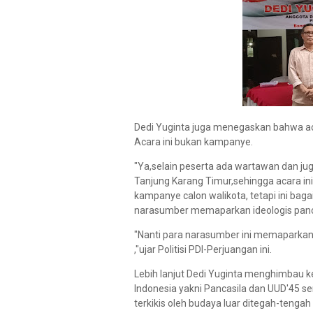
Dedi Yuginta juga menegaskan bahwa ac
Acara ini bukan kampanye.
"Ya,selain peserta ada wartawan dan j
Tanjung Karang Timur,sehingga acara ini
kampanye calon walikota, tetapi ini ba
narasumber memaparkan ideologis panc
"Nanti para narasumber ini memaparkan
,"ujar Politisi PDI-Perjuangan ini.
Lebih lanjut Dedi Yuginta menghimbau 
Indonesia yakni Pancasila dan UUD'45 s
terkikis oleh budaya luar ditegah-tengah 