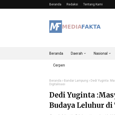
Beranda
Redaksi
Tentang Kami
Beranda
Daerah
Nasional
Cerpen
Beranda
Bandar Lampung
Dedi Yuginta :Ma
Digitalisasi
Dedi Yuginta :Mas
Budaya Leluhur di 