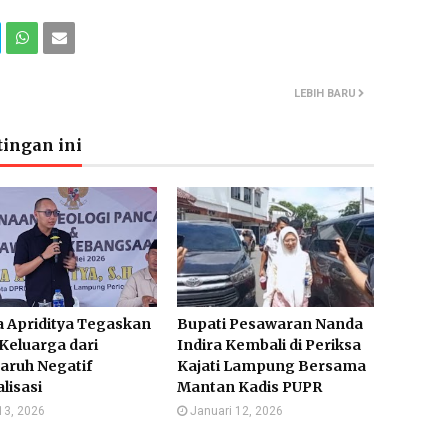
LEBIH BARU
ingan ini
 Apriditya Tegaskan
Bupati Pesawaran Nanda
Keluarga dari
Indira Kembali di Periksa
aruh Negatif
Kajati Lampung Bersama
alisasi
Mantan Kadis PUPR
13, 2026
Januari 12, 2026