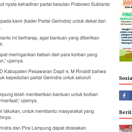
ud nyata kehadiran partai besutan Prabowo Subianto
ada kami (kader Partai Gerindra) untuk dekat dan
.
ianto ini berharap, agar bantuan yang diberikan
r.
apat meringankan beban dari para korban yang
n,” ujarnya.
 Kabupaten Pesawaran Dapil 4, M Rinaldi bahwa
uk kepedulian partai Gerindra untuk seluruh
Sosi
Lampung telah memberikan bantuan untuk korban
manfaat,” ujarnya.
mi lakukan, untuk membantu masyarakat yang
Berit
hnya.
rindra dan Pira Lampung dapat dirasakan