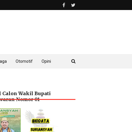
raga
Otomotif
Opini
l Calon Wakil Bupati
waran Nomor 01