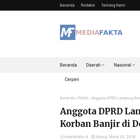
Beranda
Redaksi
Tentang Kami
Beranda
Daerah
Nasional
Cerpen
Beranda
Politik
Anggota DPRD Lampung Beri
Anggota DPRD Lam
Korban Banjir di 
mediafakta.id
Selasa, Maret 05, 2024