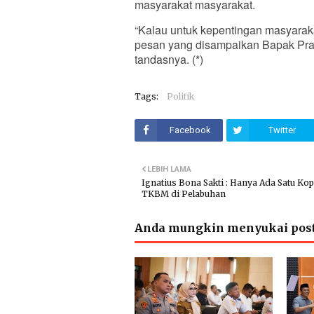
masyarakat masyarakat.
“Kalau untuk kepentingan masyarakat
pesan yang disampaikan Bapak Prab
tandasnya. (*)
Tags:
Politik
Facebook
Twitter
LEBIH LAMA
Ignatius Bona Sakti : Hanya Ada Satu Kop
TKBM di Pelabuhan
Anda mungkin menyukai post