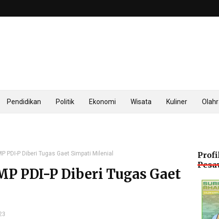
Pendidikan
Politik
Ekonomi
Wisata
Kuliner
Olah
P PDI-P Diberi Tugas Gaet Simpati Milenial
Profi
Pesa
MP PDI-P Diberi Tugas Gaet
23