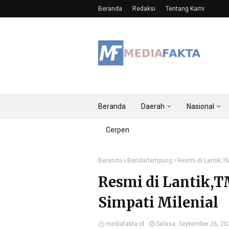
Beranda
Redaksi
Tentang Kami
Beranda
Daerah
Nasional
Cerpen
Beranda
Bandarlampung
Resmi di Lantik,TM
Resmi di Lantik,T
Simpati Milenial
mediafakta.id
Selasa, September 26, 20