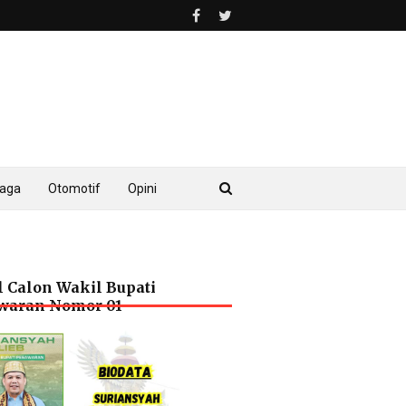
raga
Otomotif
Opini
l Calon Wakil Bupati
waran Nomor 01