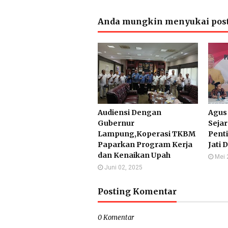
Anda mungkin menyukai post
Audiensi Dengan
Agus
Gubernur
Sejar
Lampung,Koperasi TKBM
Pent
Paparkan Program Kerja
Jati 
dan Kenaikan Upah
Mei 
Juni 02, 2025
Posting Komentar
0 Komentar