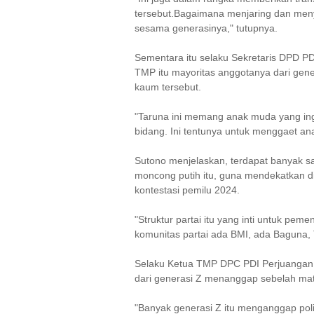
tersebut.Bagaimana menjaring dan menye
sesama generasinya," tutupnya.
Sementara itu selaku Sekretaris DPD P
TMP itu mayoritas anggotanya dari gener
kaum tersebut.
"Taruna ini memang anak muda yang in
bidang. Ini tentunya untuk menggaet ana
Sutono menjelaskan, terdapat banyak say
moncong putih itu, guna mendekatkan d
kontestasi pemilu 2024.
"Struktur partai itu yang inti untuk pem
komunitas partai ada BMI, ada Baguna, 
Selaku Ketua TMP DPC PDI Perjuangan
dari generasi Z menanggap sebelah mata
"Banyak generasi Z itu menganggap politik 