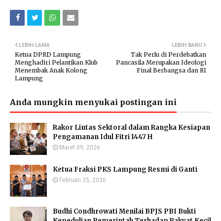
LEBIH LAMA
LEBIH BARU
Ketua DPRD Lampung
Tak Perlu di Perdebatkan
Menghadiri Pelantikan Klub
Pancasila Merupakan Ideologi
Menembak Anak Kolong
Final Berbangsa dan RI
Lampung
Anda mungkin menyukai postingan ini
Rakor Lintas Sektoral dalam Rangka Kesiapan
Pengamanan Idul Fitri 1447 H
Maret 09, 2026
Ketua Fraksi PKS Lampung Resmi di Ganti
Februari 25, 2026
Budhi Condhrowati Menilai BPJS PBI Bukti
Kepedulian Pemerintah Terhadap Rakyat Kecil