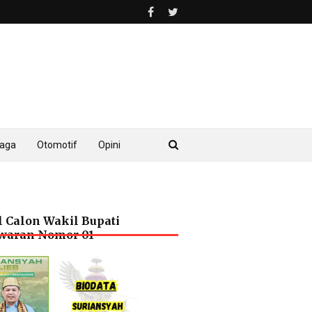
raga
Otomotif
Opini
l Calon Wakil Bupati
waran Nomor 01