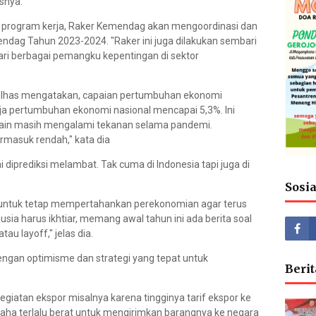
snya.
 program kerja, Raker Kemendag akan mengoordinasi dan
ndag Tahun 2023-2024. "Raker ini juga dilakukan sembari
i berbagai pemangku kepentingan di sektor
lhas mengatakan, capaian pertumbuhan ekonomi
saja pertumbuhan ekonomi nasional mencapai 5,3%. Ini
 lain masih mengalami tekanan selama pandemi.
termasuk rendah," kata dia
diprediksi melambat. Tak cuma di Indonesia tapi juga di
Sosi
egi untuk tetap mempertahankan perekonomian agar terus
nusia harus ikhtiar, memang awal tahun ini ada berita soal
u layoff," jelas dia.
dengan optimisme dan strategi yang tepat untuk
Berit
iatan ekspor misalnya karena tingginya tarif ekspor ke
saha terlalu berat untuk mengirimkan barangnya ke negara