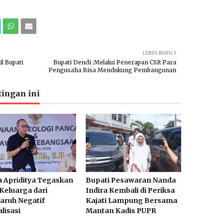
LEBIH BARU
l Bupati
Bupati Dendi :Melalui Penerapan CSR Para
Pengusaha Bisa Mendukung Pembangunan
ingan ini
 Apriditya Tegaskan
Bupati Pesawaran Nanda
Keluarga dari
Indira Kembali di Periksa
aruh Negatif
Kajati Lampung Bersama
alisasi
Mantan Kadis PUPR