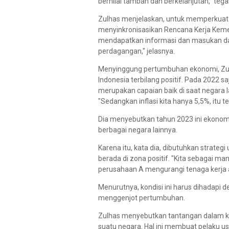
bernilai tambah dan berkelanjutan,” tega
Zulhas menjelaskan, untuk memperkuat
menyinkronisasikan Rencana Kerja Keme
mendapatkan informasi dan masukan dar
perdagangan," jelasnya.
Menyinggung pertumbuhan ekonomi, Zu
Indonesia terbilang positif. Pada 2022 
merupakan capaian baik di saat negara
"Sedangkan inflasi kita hanya 5,5%, itu 
Dia menyebutkan tahun 2023 ini ekonomi 
berbagai negara lainnya.
Karena itu, kata dia, dibutuhkan strat
berada di zona positif. "Kita sebagai ma
perusahaan A mengurangi tenaga kerja ata
Menurutnya, kondisi ini harus dihadapi 
menggenjot pertumbuhan.
Zulhas menyebutkan tantangan dalam keg
suatu negara. Hal ini membuat pelaku u