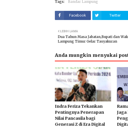
Tags:
Bandar Lampung
Facebook
Twitter
LEBIH LAMA
Dua Tahun Masa Jabatan,Bupati dan Waki
Lampung Timur Gelar Tasyakuran
Anda mungkin menyukai post
Indra Feriza Tekankan
Rama
Pentingnya Penerapan
Jaga 
Nilai Pancasila bagi
Peng
Generasi Z di Era Digital
Digit