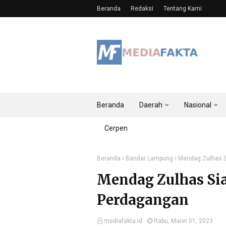
Beranda
Redaksi
Tentang Kami
Beranda
Daerah
Nasional
Cerpen
Beranda
Bandar Lampung
Mendag Zulhas S
Mendag Zulhas Si
Perdagangan
mediafakta.id
Rabu, Maret 01, 2023