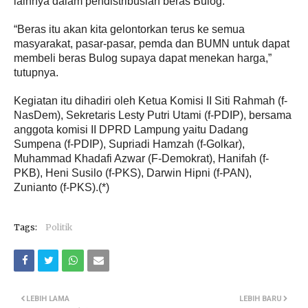
lainnya dalam pendistribusian beras Bulog.
“Beras itu akan kita gelontorkan terus ke semua
masyarakat, pasar-pasar, pemda dan BUMN untuk dapat
membeli beras Bulog supaya dapat menekan harga,”
tutupnya.
Kegiatan itu dihadiri oleh Ketua Komisi II Siti Rahmah (f-
NasDem), Sekretaris Lesty Putri Utami (f-PDIP), bersama
anggota komisi II DPRD Lampung yaitu Dadang
Sumpena (f-PDIP), Supriadi Hamzah (f-Golkar),
Muhammad Khadafi Azwar (F-Demokrat), Hanifah (f-
PKB), Heni Susilo (f-PKS), Darwin Hipni (f-PAN),
Zunianto (f-PKS).(*)
Tags:
Politik
LEBIH LAMA
LEBIH BARU