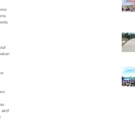
onor
ena
rbeda
staf
bakan
ya
ami
lau
 aktif
i