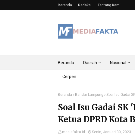
Beranda
Redaksi
Tentang Kami
Beranda
Daerah
Nasional
Cerpen
Beranda
Bandar Lampung
Soal Isu Gadai S
Soal Isu Gadai SK 
Ketua DPRD Kota 
mediafakta.id
Senin, Januari 30, 2023