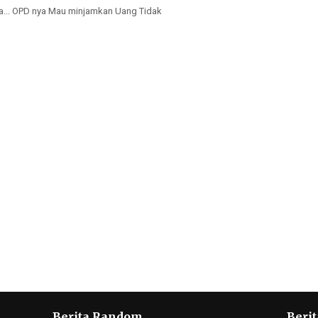
ba... OPD nya Mau minjamkan Uang Tidak
Berita Random
Berit