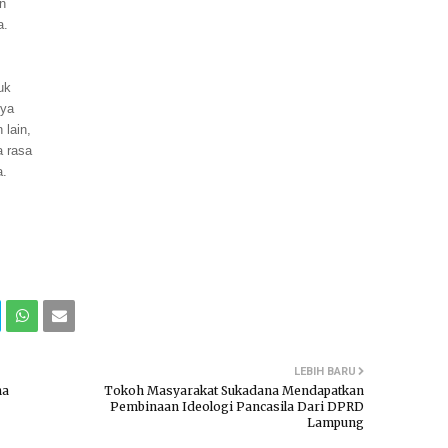
an
a.
uk
 ya
 lain,
a rasa
a.
LEBIH BARU
na
Tokoh Masyarakat Sukadana Mendapatkan
Pembinaan Ideologi Pancasila Dari DPRD
Lampung