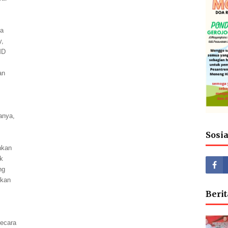
ta
y,
MD
an
anya,
Sosi
nkan
k
ng
ikan
Berit
secara