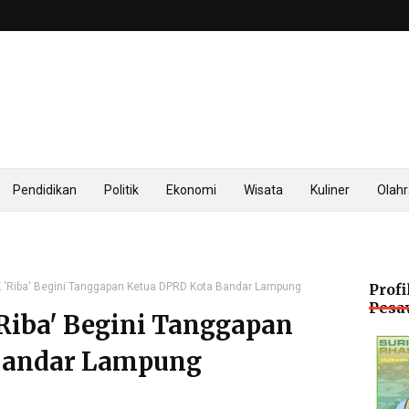
Pendidikan
Politik
Ekonomi
Wisata
Kuliner
Olah
K 'Riba' Begini Tanggapan Ketua DPRD Kota Bandar Lampung
Profi
Pesa
'Riba' Begini Tanggapan
Bandar Lampung