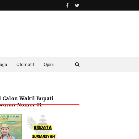
raga
Otomotif
Opini
l Calon Wakil Bupati
waran Nomor 01