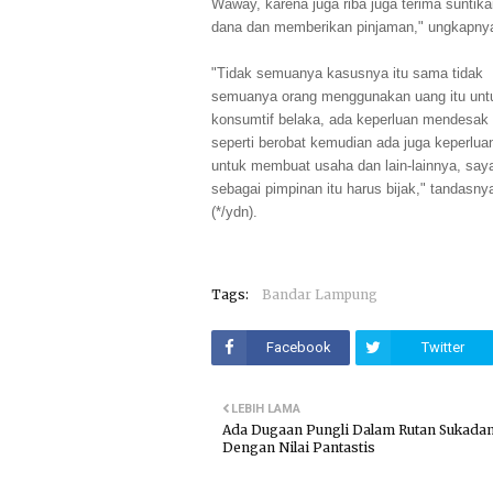
Waway, karena juga riba juga terima suntik
dana dan memberikan pinjaman," ungkapny
"Tidak semuanya kasusnya itu sama tidak
semuanya orang menggunakan uang itu unt
konsumtif belaka, ada keperluan mendesak
seperti berobat kemudian ada juga keperluan
untuk membuat usaha dan lain-lainnya, say
sebagai pimpinan itu harus bijak," tandasny
(*/ydn).
Tags:
Bandar Lampung
Facebook
Twitter
LEBIH LAMA
Ada Dugaan Pungli Dalam Rutan Sukada
Dengan Nilai Pantastis