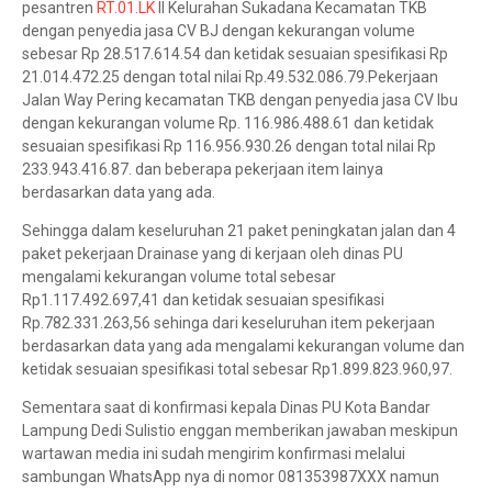
pesantren
RT.01.LK
II Kelurahan Sukadana Kecamatan TKB
dengan penyedia jasa CV BJ dengan kekurangan volume
sebesar Rp 28.517.614.54 dan ketidak sesuaian spesifikasi Rp
21.014.472.25 dengan total nilai Rp.49.532.086.79.Pekerjaan
Jalan Way Pering kecamatan TKB dengan penyedia jasa CV Ibu
dengan kekurangan volume Rp. 116.986.488.61 dan ketidak
sesuaian spesifikasi Rp 116.956.930.26 dengan total nilai Rp
233.943.416.87. dan beberapa pekerjaan item lainya
berdasarkan data yang ada.
Sehingga dalam keseluruhan 21 paket peningkatan jalan dan 4
paket pekerjaan Drainase yang di kerjaan oleh dinas PU
mengalami kekurangan volume total sebesar
Rp1.117.492.697,41 dan ketidak sesuaian spesifikasi
Rp.782.331.263,56 sehinga dari keseluruhan item pekerjaan
berdasarkan data yang ada mengalami kekurangan volume dan
ketidak sesuaian spesifikasi total sebesar Rp1.899.823.960,97.
Sementara saat di konfirmasi kepala Dinas PU Kota Bandar
Lampung Dedi Sulistio enggan memberikan jawaban meskipun
wartawan media ini sudah mengirim konfirmasi melalui
sambungan WhatsApp nya di nomor 081353987XXX namun