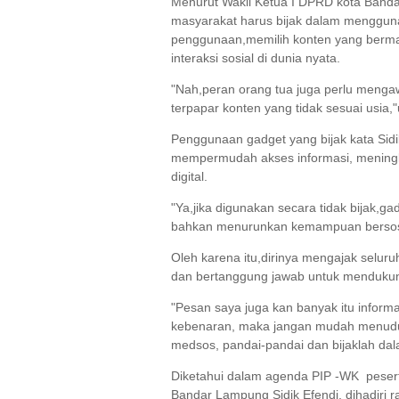
Menurut Wakil Ketua I DPRD kota Bandar
masyarakat harus bijak dalam menggun
penggunaan,memilih konten yang berma
interaksi sosial di dunia nyata.
"Nah,peran orang tua juga perlu menga
terpapar konten yang tidak sesuai usia,
Penggunaan gadget yang bijak kata Sid
mempermudah akses informasi, meningk
digital.
"Ya,jika digunakan secara tidak bijak,
bahkan menurunkan kemampuan bersosia
Oleh karena itu,dirinya mengajak selu
dan bertanggung jawab untuk mendukung
"Pesan saya juga kan banyak itu informa
kebenaran, maka jangan mudah menuduh
medsos, pandai-pandai dan bijaklah da
Diketahui dalam agenda PIP -WK pesert
Bandar Lampung Sidik Efendi, dihadiri 