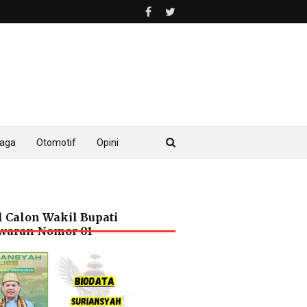
raga
Otomotif
Opini
l Calon Wakil Bupati
waran Nomor 01