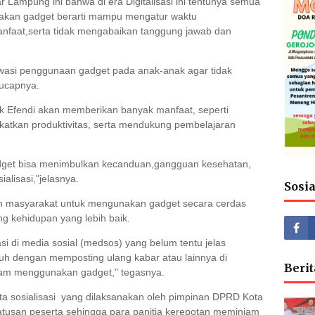
 Lampung ini bahwa di era Digitalisasi ini tentunya semua
akan gadget berarti mampu mengatur waktu
nfaat,serta tidak mengabaikan tanggung jawab dan
wasi penggunaan gadget pada anak-anak agar tidak
"ucapnya.
ik Efendi akan memberikan banyak manfaat, seperti
atkan produktivitas, serta mendukung pembelajaran
gadget bisa menimbulkan kecanduan,gangguan kesehatan,
lisasi,"jelasnya.
Sosi
ruh masyarakat untuk mengunakan gadget secara cerdas
 kehidupan yang lebih baik.
si di media sosial (medsos) yang belum tentu jelas
 dengan memposting ulang kabar atau lainnya di
Berit
lam menggunakan gadget," tegasnya.
a sosialisasi yang dilaksanakan oleh pimpinan DPRD Kota
ratusan peserta sehingga para panitia kerepotan meminjam