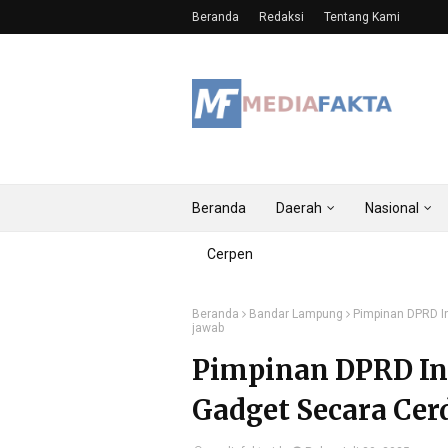
Beranda
Redaksi
Tentang Kami
Beranda
Daerah
Nasional
Cerpen
Beranda
Bandar Lampung
Pimpinan DPRD I
jawab
Pimpinan DPRD I
Gadget Secara Cer