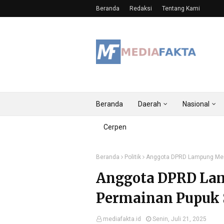
Beranda
Redaksi
Tentang Kami
Beranda
Daerah
Nasional
Cerpen
Beranda
Politik
Anggota DPRD Lampung Men
Anggota DPRD La
Permainan Pupuk 
mediafakta.id
Senin, Juli 21, 2025