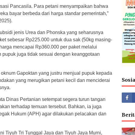
alisasi Pancasila. Para petani menyampaikan bahwa
eka bayar berbeda dari harga standar pemerintah,”
2025).
ubsidi jenis Urea dan Phonska yang seharusnya
aket sebesar Rp225.000 untuk dua sak (50kg masing-
 harga mencapai Rp360.000 per paket melalui
n pupuk juga tidak sesuai dengan keanggotaan
 oknum Gapoktan yang justru menjual pupuk kepada
Sosi
indakan yang merugikan petani kecil dan menciderai
snya.
a Dinas Pertanian setempat segera turun tangan
an terhadap temuan tersebut. Bahkan, ia juga
egak Hukum (APH) agar dilakukan pelacakan dan
Berit
akni Tiyuh Tri Tunggal Jaya dan Tiyuh Jaya Murni,