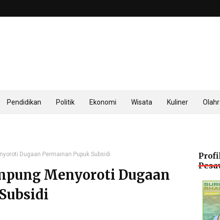
Pendidikan
Politik
Ekonomi
Wisata
Kuliner
Olah
yoroti Dugaan Permainan Pupuk Subsidi
Profi
Pesa
mpung Menyoroti Dugaan
Subsidi