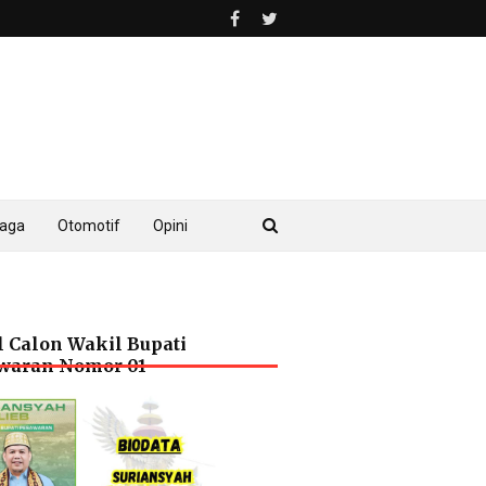
raga
Otomotif
Opini
l Calon Wakil Bupati
waran Nomor 01