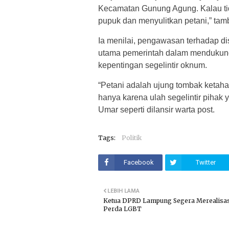
Kecamatan Gunung Agung. Kalau tida
pupuk dan menyulitkan petani,” ta
Ia menilai, pengawasan terhadap dis
utama pemerintah dalam mendukung
kepentingan segelintir oknum.
“Petani adalah ujung tombak ketah
hanya karena ulah segelintir pihak 
Umar seperti dilansir warta post.
Tags:
Politik
Facebook
Twitter
LEBIH LAMA
Ketua DPRD Lampung Segera Merealisa
Perda LGBT