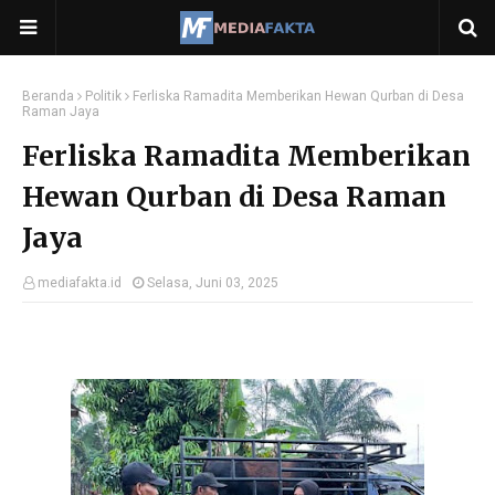
Beranda
Politik
Ferliska Ramadita Memberikan Hewan Qurban di Desa
Raman Jaya
Ferliska Ramadita Memberikan
Hewan Qurban di Desa Raman
Jaya
mediafakta.id
Selasa, Juni 03, 2025