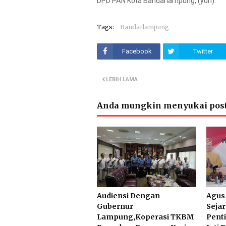
DPD PAN Kota Bandarlampung, (ydn).
Tags:
Bandarlampung
Facebook
Twitter
LEBIH LAMA
Anda mungkin menyukai post
Audiensi Dengan
Agus
Gubernur
Sejar
Lampung,Koperasi TKBM
Pent