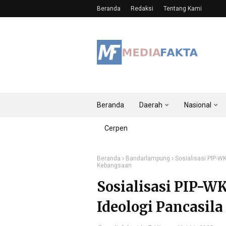
Beranda
Redaksi
Tentang Kami
Beranda
Daerah
Nasional
Cerpen
Beranda
Bandarlampung
Sosialisasi PIP-W
Kebangsaan
Sosialisasi PIP-W
Ideologi Pancasi