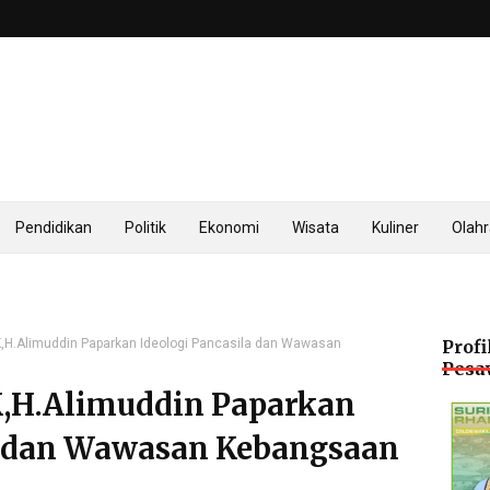
Pendidikan
Politik
Ekonomi
Wisata
Kuliner
Olah
K,H.Alimuddin Paparkan Ideologi Pancasila dan Wawasan
Profi
Pesa
K,H.Alimuddin Paparkan
la dan Wawasan Kebangsaan