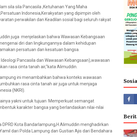
lam sila sila Pancasila ,Ketuhanan Yang Maha
Persatuan Indonesia,Kerakyatan yang dipimpin oleh
atan perwakilan dan Keadilan sosial bagi seluruh rakyat
uddin juga menjelaskan bahwa Wawasan Kebangsaan
mengenai diri dan lingkungannya dalam kehidupan
amakan persatuan dan kesatuan bangsa.
 Ideologi Pancasila dan Wawasan Kebangsaan),wawasan
 rasa cinta tanah air,"kata Alimuddin.
andarlampung ini menambahkan bahwa konteks wawasan
Sosi
umbuhkan rasa cinta tanah air juga untuk menjaga
nesia (NKRI).
s lainya yakni untuk tujuan Memperkuat semangat
ntuk karakter bangsa yang berlandaskan nilai-nilai
Berit
ta DPRD Kota Bandarlampung,H.Alimuddin menghadirkan
mil dari Polda Lampung dan Gustian Ajis dari Bendahara