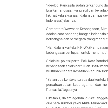
"Ideologi Pancasila sudah terkandung da
Esa,Kemanusiaan yang adil dan beradab,
hikmat kebijaksanaan dalam permusyawar
Indonesia,"jelasnya.
Sementara Wawasan Kebangsaan, Alim
adalah cara pandang bangsa Indonesia 
berbangsa dan bernegara, yang mengut
"Nah,dalam konteks PIP-WK (Pembinaan
kebangsaan bertujuan untuk menumbuhkan
Selain itu politisi partai PAN Kota B
kebangsaan selain bertujuan untuk men
keutuhan Negara Kesatuan Republik Indo
"Selain dua konteks itu ada dua kontek
persatuan dalam keberagaman dan membe
Pancasila,"tegasnya.
Diketahui, dalam agenda PIP-WK anggo
dua nara sumber yakni AKBP Muhamad Ya