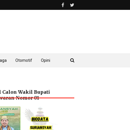
raga
Otomotif
Opini
l Calon Wakil Bupati
waran Nomor 01