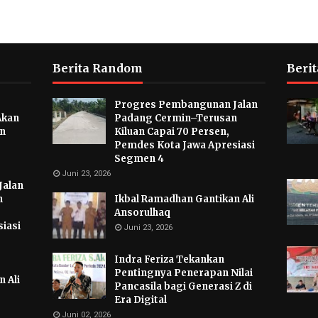
Berita Random
Berit
Progres Pembangunan Jalan
Akan
Padang Cermin–Terusan
an
Kiluan Capai 70 Persen,
Pemdes Kota Jawa Apresiasi
Segmen 4
Juni 23, 2026
Jalan
n
Ikbal Ramadhan Gantikan Ali
Ansorulhaq
iasi
Juni 23, 2026
Indra Feriza Tekankan
Pentingnya Penerapan Nilai
 Ali
Pancasila bagi Generasi Z di
Era Digital
Juni 02, 2026