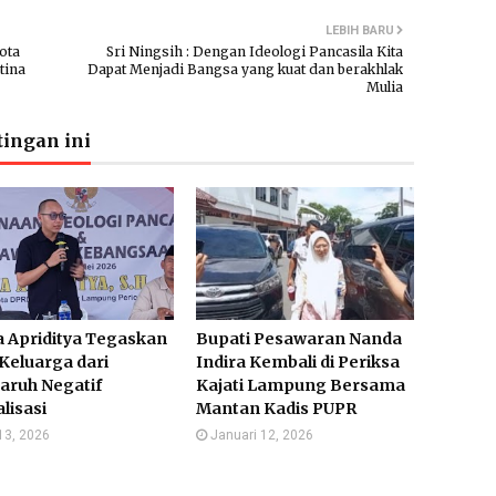
LEBIH BARU
ota
Sri Ningsih : Dengan Ideologi Pancasila Kita
tina
Dapat Menjadi Bangsa yang kuat dan berakhlak
Mulia
ingan ini
 Apriditya Tegaskan
Bupati Pesawaran Nanda
Keluarga dari
Indira Kembali di Periksa
aruh Negatif
Kajati Lampung Bersama
alisasi
Mantan Kadis PUPR
13, 2026
Januari 12, 2026