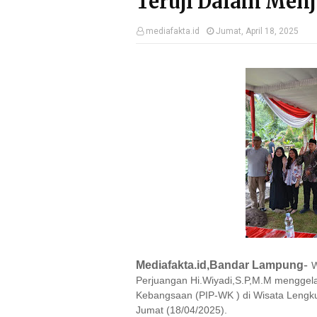
Teruji Dalam Men
mediafakta.id
Jumat, April 18, 2025
-
Mediafakta.id,Bandar Lampung
W
Perjuangan Hi.Wiyadi,S.P,M.M menggela
Kebangsaan (PIP-WK ) di Wisata Lengk
Jumat (18/04/2025).