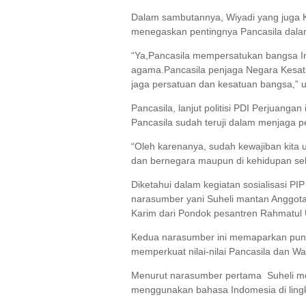
Dalam sambutannya, Wiyadi yang juga
menegaskan pentingnya Pancasila dala
“Ya,Pancasila mempersatukan bangsa I
agama.Pancasila penjaga Negara Kesat
jaga persatuan dan kesatuan bangsa,” 
Pancasila, lanjut politisi PDI Perjuanga
Pancasila sudah teruji dalam menjaga 
“Oleh karenanya, sudah kewajiban kita 
dan bernegara maupun di kehidupan sehar
Diketahui dalam kegiatan sosialisasi P
narasumber yani Suheli mantan Anggo
Karim dari Pondok pesantren Rahmatu
Kedua narasumber ini memaparkan pungsi
memperkuat nilai-nilai Pancasila dan 
Menurut narasumber pertama Suheli me
menggunakan bahasa Indomesia di lingku