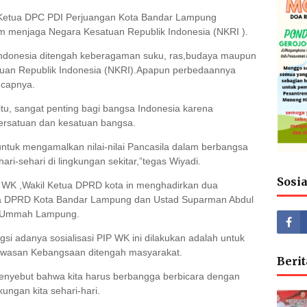
 Ketua DPC PDI Perjuangan Kota Bandar Lampung
m menjaga Negara Kesatuan Republik Indonesia (NKRI ).
ndonesia ditengah keberagaman suku, ras,budaya maupun
uan Republik Indonesia (NKRI).Apapun perbedaannya
ucapnya.
n itu, sangat penting bagi bangsa Indonesia karena
persatuan dan kesatuan bangsa.
untuk mengamalkan nilai-nilai Pancasila dalam berbangsa
i-sehari di lingkungan sekitar,”tegas Wiyadi.
Sosi
IP WK ,Wakil Ketua DPRD kota in menghadirkan dua
ta DPRD Kota Bandar Lampung dan Ustad Suparman Abdul
l Ummah Lampung.
 adanya sosialisasi PIP WK ini dilakukan adalah untuk
Wawasan Kebangsaan ditengah masyarakat.
Berit
nyebut bahwa kita harus berbangga berbicara dengan
ngan kita sehari-hari.