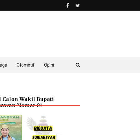
raga
Otomotif
Opini
l Calon Wakil Bupati
waran Nomor 01