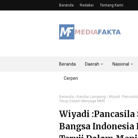
Beranda
Redaksi
Tentang Kami
Beranda
Daerah
Nasional
Cerpen
Beranda
Bandar Lampung
Wiyadi :Pancasil
Teruji Dalam Menjaga NKRI
Wiyadi :Pancasila
Bangsa Indonesia 