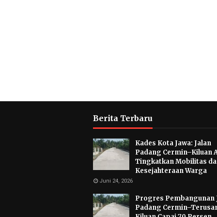
Berita Terbaru
Kades Kota Jawa: Jalan
Padang Cermin–Kiluan 
Tingkatkan Mobilitas d
Kesejahteraan Warga
Juni 24, 2026
Progres Pembangunan 
Padang Cermin–Terusa
Kiluan Capai 70 Persen,