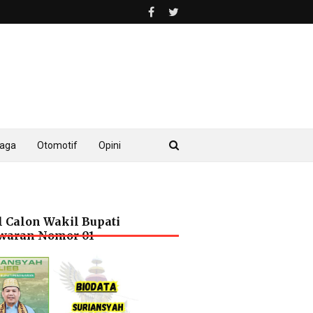
raga
Otomotif
Opini
l Calon Wakil Bupati
waran Nomor 01