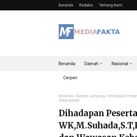
Beranda
Redaksi
Tentang Kami
Beranda
Daerah
Nasional
Cerpen
Beranda
Bandar Lampung
Dihadapan Peser
Kebangsaan
Dihadapan Peserta
WK,M.Suhada,S.T,