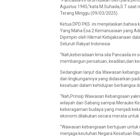
"Pancasila ini dirumuskan oleh para pen
Agustus 1945,"kata M.Suhada,S.T saat m
Terang Minggu (09/03/2025).
Ketua DPD PKS ini menjelaskan bahwa ke
Yang Maha Esa.2 Kemanusiaan yang Adil
Dipimpin oleh Hikmat Kebijaksanaan da
Seluruh Rakyat Indonesia.
"Nah,keberadaan lima sila Pancasila ini
membangun persatuan, keadilan,dan kese
Sedangkan lanjut dia Wawasan kebangsa
dan lingkungannya yang didasarkan pada
kesatuan dalam kehidupan berbangsa d
"Nah,Prinsip Wawasan Kebangsaan yakni
wilayah dari Sabang sampai Merauke Kes
keberagaman budaya yang menjadi kek
ekonomi dilakukan secara merata untuk 
"Wawasan kebangsaan bertujuan untuk 
menjaga keutuhan Negara Kesatuan Rep