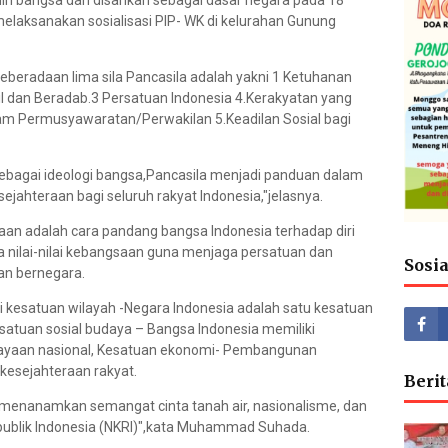
diri bangsa dan disahkan sebagai dasar negara pada 18
elaksanakan sosialisasi PIP- WK di kelurahan Gunung
beradaan lima sila Pancasila adalah yakni 1 Ketuhanan
 dan Beradab.3 Persatuan Indonesia 4.Kerakyatan yang
lam Permusyawaratan/Perwakilan 5.Keadilan Sosial bagi
 sebagai ideologi bangsa,Pancasila menjadi panduan dalam
jahteraan bagi seluruh rakyat Indonesia,"jelasnya.
an adalah cara pandang bangsa Indonesia terhadap diri
 nilai-nilai kebangsaan guna menjaga persatuan dan
Sosi
an bernegara.
 kesatuan wilayah -Negara Indonesia adalah satu kesatuan
atuan sosial budaya – Bangsa Indonesia memiliki
ayaan nasional, Kesatuan ekonomi- Pembangunan
kesejahteraan rakyat.
Berit
menanamkan semangat cinta tanah air, nasionalisme, dan
ublik Indonesia (NKRI)",kata Muhammad Suhada.