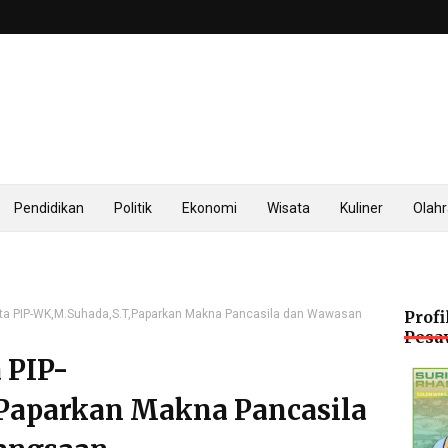
Pendidikan
Politik
Ekonomi
Wisata
Kuliner
Olah
ta PIP-WK,M.Suhada,S.T,Paparkan Makna Pancasila dan Wawasan
Profi
Pesa
 PIP-
Paparkan Makna Pancasila