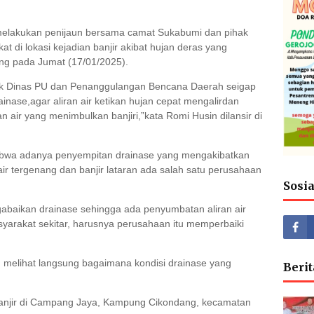
t melakukan penijaun bersama camat Sukabumi dan pihak
t di lokasi kejadian banjir akibat hujan deras yang
g pada Jumat (17/01/2025).
aik Dinas PU dan Penanggulangan Bencana Daerah seigap
nase,agar aliran air ketikan hujan cepat mengalirdan
n air yang menimbulkan banjiri,”kata Romi Husin dilansir di
babwa adanya penyempitan drainase yang mengakibatkan
air tergenang dan banjir lataran ada salah satu perusahaan
Sosi
baikan drainase sehingga ada penyumbatan aliran air
yarakat sekitar, harusnya perusahaan itu memperbaiki
un melihat langsung bagaimana kondisi drainase yang
Berit
anjir di Campang Jaya, Kampung Cikondang, kecamatan