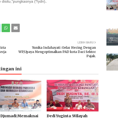
.
disitu,"pungkasnya (*/ydn)
LEBIH BARU
irta
Yunika Indahayati :Gelar Hering Dengan
Kerja
WP,Upaya Mengoptimalkan PAD kota Dari Sektor
Pajak.
ingan ini
 Djumadi:Memaknai
Dedi Yuginta :Wilayah