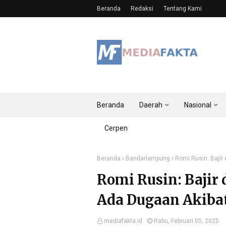
Beranda
Redaksi
Tentang Kami
Beranda
Daerah
Nasional
Cerpen
Beranda
Bandarlampung
Romi Rusin: Baji
Romi Rusin: Bajir
Ada Dugaan Akiba
mediafakta.id
Rabu, Februari 05, 2025