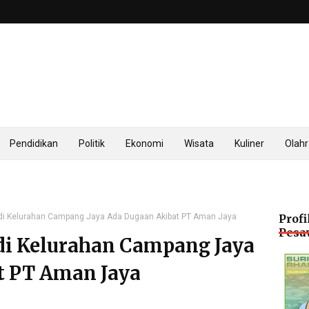
Pendidikan
Politik
Ekonomi
Wisata
Kuliner
Olah
r di Kelurahan Campang Jaya Ada Dugaan Akibat PT Aman Jaya
Profi
Pesa
 di Kelurahan Campang Jaya
t PT Aman Jaya