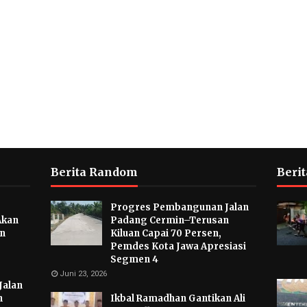
Berita Random
Berit
Progres Pembangunan Jalan
Akan
Padang Cermin–Terusan
an
Kiluan Capai 70 Persen,
Pemdes Kota Jawa Apresiasi
Segmen 4
Juni 23, 2026
Jalan
n
Ikbal Ramadhan Gantikan Ali