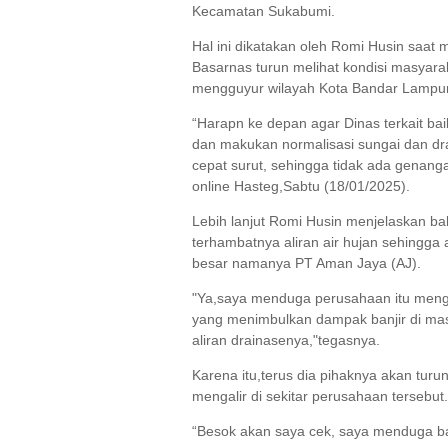
Kecamatan Sukabumi.
Hal ini dikatakan oleh Romi Husin saa
Basarnas turun melihat kondisi masyaraka
mengguyur wilayah Kota Bandar Lampun
“Harapn ke depan agar Dinas terkait b
dan makukan normalisasi sungai dan drai
cepat surut, sehingga tidak ada genanga
online Hasteg,Sabtu (18/01/2025).
Lebih lanjut Romi Husin menjelaskan 
terhambatnya aliran air hujan sehingga 
besar namanya PT Aman Jaya (AJ).
"Ya,saya menduga perusahaan itu menga
yang menimbulkan dampak banjir di mas
aliran drainasenya,"tegasnya.
Karena itu,terus dia pihaknya akan tur
mengalir di sekitar perusahaan tersebut.
“Besok akan saya cek, saya menduga b