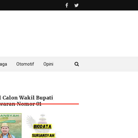
raga
Otomotif
Opini
l Calon Wakil Bupati
waran Nomor 01