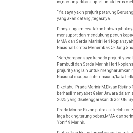
ini,namun jadikan suport untuk terus 
"Ya,saya yakin prajurit petarung Ber
yang akan datang',tegasnya.
Dirinya juga menyatakan bahwa pihaknya 
mensuport dan mendukung penuh kepada P
MMA dan
Serda Marinir Heri Nopiansya
Nasional Lomba Menembak Q-Jang Sho
"Nah,harapan saya kepada prajurit yang 
Pambudi dan
Serda Marinir Heri Nopian
prajurit yang lain untuk mengharumkan 
Nasional maupun Internasiona,"kata Letko
Diketahui Prada Marinir M.Ekvan Ristino
berhasil menyabet Gelar Jawara dalam a
2025 yang diselenggarakan di Gor OB. S
Prada Marinir Ekvan putra asli kelahiran
laga boxing,tarung bebas,MMA dan seri
Yonif 9 Marinir.
Diatas Ring Ekvan tampil sangat gemilan