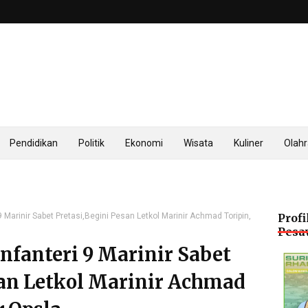
Pendidikan
Politik
Ekonomi
Wisata
Kuliner
Olah
 9 Marinir Sabet Pretasi,Begini Pesan Letkol Marinir Achmad Toripin,
Profi
Pesa
Infanteri 9 Marinir Sabet
san Letkol Marinir Achmad