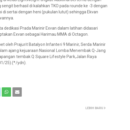
 sengit berhasil di kalahkan TKO pada rounde ke -3 dengan
bi di sertai dengan heni (pukulan lutut) sehingga Ekvan
wannya.
 dedikasi Prada Marinir Exvan dalam latihan didasari
ptakan Exvan sebagai Harimau MMA di Octagon.
abet oleh
Prajurit Batalyon Infanteri 9 Marinir, Serda Marinir
dalam ajang kejuaraan Nasional Lomba Menembak Q-Jang
Lapangan tembak Q Square Lifestyle Park,Jalan Raya
1/25).(*/ydn).
LEBIH BARU