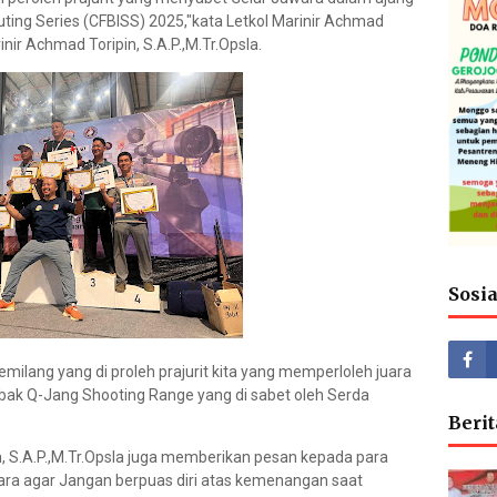
ting Series (CFBISS) 2025,"kata Letkol Marinir Achmad
rinir Achmad Toripin, S.A.P.,M.Tr.Opsla.
Sosi
milang yang di proleh prajurit kita yang memperloleh juara
ak Q-Jang Shooting Range yang di sabet oleh Serda
Berit
in, S.A.P.,M.Tr.Opsla juga memberikan pesan kepada para
uara agar Jangan berpuas diri atas kemenangan saat