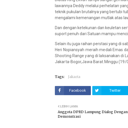
lawannya Deddy melalui perhelatan yang
teknik pukulan brutalnya yang bertubi tu
mengalami kemenangan mutlak atas la
Dan dengan ketekunan dan keuletan serta
suport penuh dari Satuan mampu menci
Selain itu juga raihan perstasi yang di s
Heri Nopiansyah meraih medali Emas 
Shooting Range yang di laksanakan di 
Jakarta-Bogor,Jawa Barat.Minggu (19/0
Tags:
Jakarta
Facebook
Twitter
LEBIH LAMA
Anggota DPRD Lampung Dialog Dengan
Demonstrasi