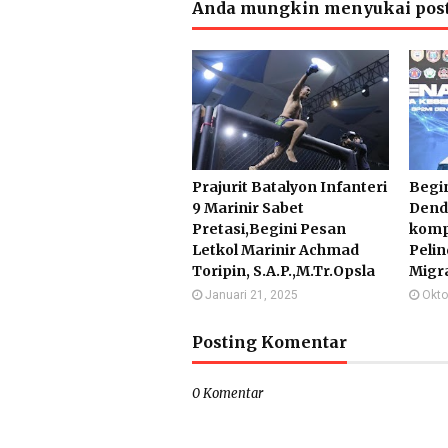
Anda mungkin menyukai post
Prajurit Batalyon Infanteri
Begi
9 Marinir Sabet
Dend
Pretasi,Begini Pesan
komp
Letkol Marinir Achmad
Peli
Toripin, S.A.P.,M.Tr.Opsla
Migr
Januari 21, 2025
Okto
Posting Komentar
0 Komentar