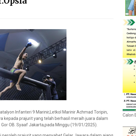
Tr.Opsla
atalyon Infanteri 9 Marinir,Letkol Marinir Achmad Toripin,
Calon 
a kepada prajurit yang telah berhasil meraih juara dalam
i Gor OB. Syaaf Jakarta,pada Minggu (19/01/2025).
di peroleh prajurit yang menyabet Gelar Jawara dalam ajang