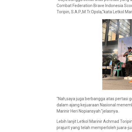
Combat Federation Brave Indonesia Scou
Toripin, S.A.P.,M.Tr.Opsla,"kata Letkol Ma
"Nah,saya juga berbangga atas pertasi ge
dalam ajang kejuaraan Nasional menemb
Marinir Heri Nopiansyah."jelasnya.
Lebih lanjit Letkol Marinir Achmad Torip
prajurit yang telah memperloleh juara-j