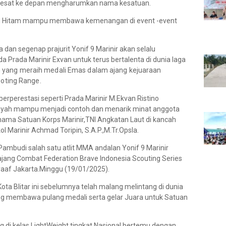
melesat ke depan mengharumkan nama kesatuan.
uang Hitam mampu membawa kemenangan di event -event
dan segenap prajurit Yonif 9 Marinir akan selalu
rada Marinir Exvan untuk terus bertalenta di dunia laga
h yang meraih medali Emas dalam ajang kejuaraan
oting Range.
berperestasi seperti Prada Marinir M.Ekvan Ristino
syah
mampu menjadi contoh dan menarik minat anggota
nama Satuan Korps Marinir,TNI Angkatan Laut di kancah
l Marinir Achmad Toripin, S.A.P.,M.Tr.Opsla.
 Pambudi salah satu atlit MMA andalan Yonif 9 Marinir
jang Combat Federation Brave Indonesia Scouting Series
yaaf Jakarta.Minggu (19/01/2025).
 Kota Blitar ini sebelumnya telah malang melintang di dunia
ng membawa pulang medali serta gelar Juara untuk Satuan
g di kelas LightWeight tingkat Nasional bertemu dengan