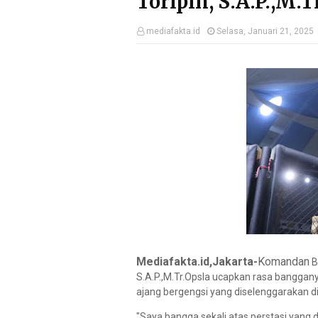
Toripin, S.A.P.,M.
mediafakta.id
Selasa, Januari 21, 2025
Mediafakta.id,Jakarta-
Komandan
B
S.A.P.,M.Tr.Opsla ucapkan rasa banggany
ajang bergengsi yang diselenggarakan d
"Saya bangga sekali atas perstasi yang 