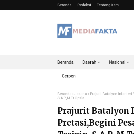
Beranda
Redaksi
Tentang Kami
Beranda
Daerah
Nasional
Cerpen
Beranda
Jakarta
Prajurit Batalyon Infanteri
S.A.P.,M.Tr.Opsla
Prajurit Batalyon 
Pretasi,Begini Pe