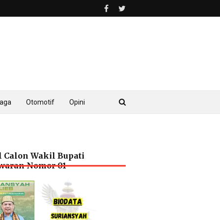
raga
Otomotif
Opini
l Calon Wakil Bupati
waran Nomor 01