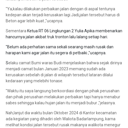
"Ya,kalau dilakukan perbaikan jalan dengan di aspal tentunya
kedepan akan terjadi kerusakan lagi.Jadi,jalan tersebut harus di
Beton agar lebih kuat ,"ucapnya.
Sementara
Ketua RT 06 Lingkungan 2 Yulia Apika membenarkan
hancurnya jalan akibat truk tronton lalu lalang setiap hari.
"Belum ada perhatian sama sekali searang masih rusak dan
harapan kami agar jalan itu segera di petbaiki ,"ucapnya.
S
elaku camat Bumi waras Budi menjelaskan bahwa sejak dirinya
menjadi camat bulan Januari 2023 memang sudah ada
kerusakan sebelah di jalan di wilayah tersebut lataran dilalui
kedaraan yang melebihi tonase.
"Waktu itu saya langsung berkoordiasi dengan pihak perusahan
dan pihak perusahan melakukan perbaikan tapi hanya menabur
sabes sehingga kalau hujan jalan itu menjadi bubur ,"jelasnya.
Nah,lanjut dia waktu bulan Oktober 2024 di Kantor kecamatan
ada kegiatan yang dihadiri oleh Waliota Badarlampung, karna
melihat kondisi jalan tersebut rusak makanya walikota menegur