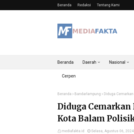
Beranda
Redaksi
Tentang Kami
Beranda
Daerah
Nasional
Cerpen
Beranda
Bandarlampung
Diduga Cemarkan 
Diduga Cemarkan 
Kota Balam Polis
mediafakta.id
Selasa, Agustus 06, 2024