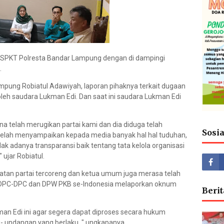
e SPKT Polresta Bandar Lampung dengan di dampingi
.
pung Robiatul Adawiyah, laporan pihaknya terkait dugaan
eh saudara Lukman Edi. Dan saat ini saudara Lukman Edi
a telah merugikan partai kami dan dia diduga telah
Sosi
telah menyampaikan kepada media banyak hal hal tuduhan,
idak adanya transparansi baik tentang tata kelola organisasi
 ujar Robiatul.
atan partai tercoreng dan ketua umum juga merasa telah
tu DPC-DPC dan DPW PKB se-Indonesia melaporkan oknum
Berit
an Edi ini agar segera dapat diproses secara hukum
- undangan yang berlaku, " ungkapanya.