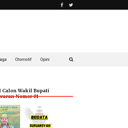
raga
Otomotif
Opini
l Calon Wakil Bupati
waran Nomor 01