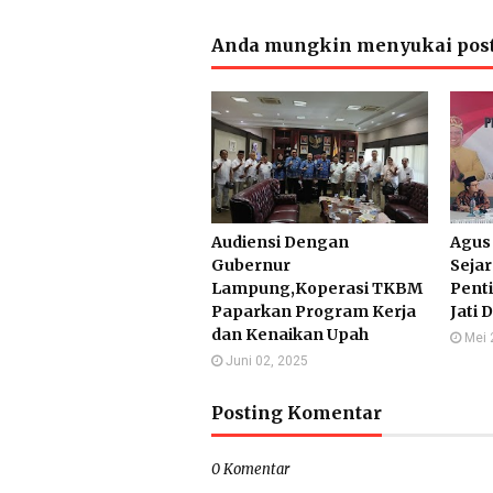
Anda mungkin menyukai post
Audiensi Dengan
Agus
Gubernur
Sejar
Lampung,Koperasi TKBM
Pent
Paparkan Program Kerja
Jati 
dan Kenaikan Upah
Mei 
Juni 02, 2025
Posting Komentar
0 Komentar