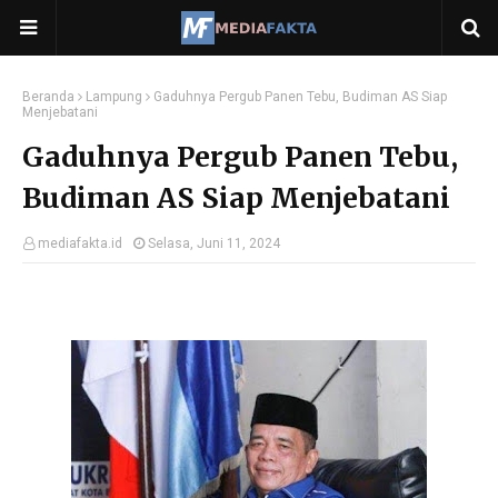
Beranda
Lampung
Gaduhnya Pergub Panen Tebu, Budiman AS Siap
Menjebatani
Gaduhnya Pergub Panen Tebu,
Budiman AS Siap Menjebatani
mediafakta.id
Selasa, Juni 11, 2024