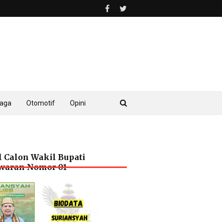
raga
Otomotif
Opini
l Calon Wakil Bupati
waran Nomor 01