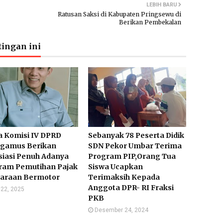
LEBIH BARU
Ratusan Saksi di Kabupaten Pringsewu di
Berikan Pembekalan
ingan ini
a Komisi IV DPRD
Sebanyak 78 Peserta Didik
gamus Berikan
SDN Pekor Umbar Terima
siasi Penuh Adanya
Program PIP,Orang Tua
ram Pemutihan Pajak
Siswa Ucapkan
araan Bermotor
Terimaksih Kepada
Anggota DPR- RI Fraksi
l 22, 2025
PKB
Desember 24, 2024