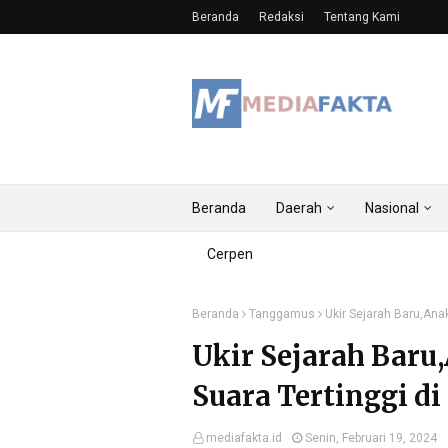
Beranda
Redaksi
Tentang Kami
Beranda
Daerah
Nasional
Cerpen
Beranda
Tanggamus
Ukir Sejarah Baru,Ana
Ukir Sejarah Baru
Suara Tertinggi d
mediafakta.id
Senin, Februari 19, 2024