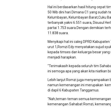
Hal ini berdasarkan hasil
hitung cepat t
50 Wib dini hari.
Dimana C1 yang sudah te
Kelumbayan, Kelumbayan Barat,Cuku Ba
terbanyak yakni 6.551 suara, Disusul He
partai 1.753 suara.
Dengan demikian t
erh
11.838 suara.
Menyikapi hal ini caleg DPRD Kabupate
urut 1,Romzi Edy menyatakan s
ujud syu
kepada timses dan keluarga besar yan
menjadi harapkan.
"Terimakasih kepada seluruh tim Sahab
ini semoga apa yang akan kita niatkan bi
Lebih lanjut Romzi juga menyampaikan
namun kemenangan ini merupakan kem
di dapil 6 Kabupaten Tanggamus.
"Nah,teman-teman semua kemenangan in
kemenangan Sahabat Romzi, kemenangan