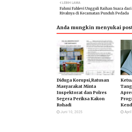
LEBIH LAMA
Fahmi Fahlevi Ungguli Raihan Suara dari
Rivalnya di Kecamatan Punduh Pedada
Anda mungkin menyukai post
Diduga Korupsi,Ratusan
Ketu
Masyarakat Minta
Tang
Inspektorat dan Polres
Apre
Segera Periksa Kakon
Prog
Rohadi
Kend
Juni 10, 2025
Apri