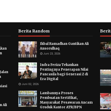
Berita Random
Berit
Ikbal Ramadhan Gantikan Ali
Akan
Ansorulhaq
an
Juni 23, 2026
Indra Feriza Tekankan
Pentingnya Penerapan Nilai
Jalan
Pancasila bagi Generasi Z di
n
Era Digital
Juni 02, 2026
iasi
Lambannya Proses
Pembuatan Sertifikat,
Masyarakat Pesawaran Ancam
 Ali
Gruduk Kantor ATR/BPN