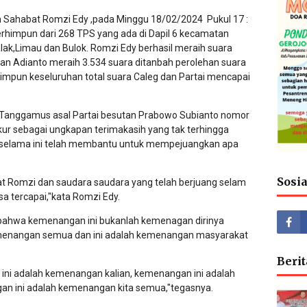
im Sahabat Romzi Edy ,pada Minggu
18/02/2024 Pukul 17 :
rhimpun dari 268 TPS yang ada di Dapil 6 kecamatan
lak,Limau dan Bulok.
Romzi Edy berhasil meraih suara
rlan Adianto meraih 3.534 suara ditanbah perolehan suara
impun keseluruhan total suara Caleg dan Partai mencapai
n Tanggamus asal Partai besutan Prabowo Subianto nomor
kur sebagai ungkapan terimakasih yang tak terhingga
g selama ini telah membantu untuk mempejuangkan apa
Sosi
at Romzi dan saudara saudara yang telah berjuang selam
sa tercapai,"kata Romzi Edy.
 bahwa kemenangan ini bukanlah kemenagan dirinya
enangan semua dan ini adalah kemenangan masyarakat
Berit
i adalah kemenangan kalian, kemenangan ini adalah
 ini adalah kemenangan kita semua,"tegasnya.