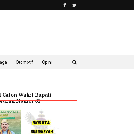
raga
Otomotif
Opini
l Calon Wakil Bupati
waran Nomor 01