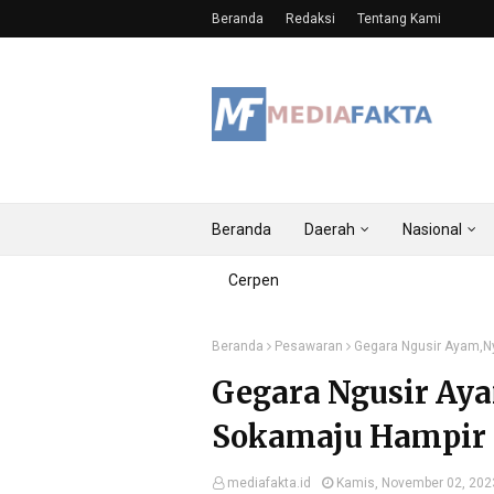
Beranda
Redaksi
Tentang Kami
Beranda
Daerah
Nasional
Cerpen
Beranda
Pesawaran
Gegara Ngusir Ayam,
Gegara Ngusir Ay
Sokamaju Hampir
mediafakta.id
Kamis, November 02, 202