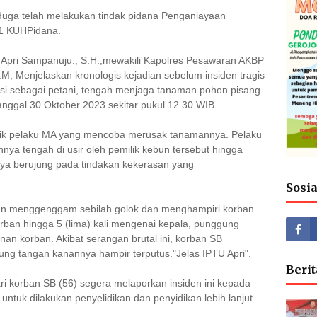
iduga telah melakukan tindak pidana Penganiayaan
1 KUHPidana.
Apri Sampanuju., S.H.,mewakili Kapolres Pesawaran AKBP
.M, Menjelaskan kronologis kejadian sebelum insiden tragis
ofesi sebagai petani, tengah menjaga tanaman pohon pisang
anggal 30 Oktober 2023 sekitar pukul 12.30 WIB.
ik pelaku MA yang mencoba merusak tanamannya. Pelaku
nya tengah di usir oleh pemilik kebun tersebut hingga
nya berujung pada tindakan kekerasan yang
Sosi
gan menggenggam sebilah golok dan menghampiri korban
an hingga 5 (lima) kali mengenai kepala, punggung
n korban. Akibat serangan brutal ini, korban SB
ng tangan kanannya hampir terputus."Jelas IPTU Apri".
Berit
ri korban SB (56) segera melaporkan insiden ini kepada
untuk dilakukan penyelidikan dan penyidikan lebih lanjut.