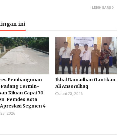
LEBIH BARU
ingan ini
res Pembangunan
Ikbal Ramadhan Gantikan
n Padang Cermin–
Ali Ansorulhaq
an Kiluan Capai 70
Juni 23, 2026
en, Pemdes Kota
 Apresiasi Segmen 4
 23, 2026