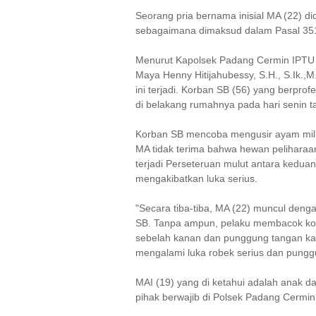
Seorang pria bernama inisial MA (22) d
sebagaimana dimaksud dalam Pasal 35
Menurut Kapolsek Padang Cermin IPTU 
Maya Henny Hitijahubessy, S.H., S.Ik.,M
ini terjadi. Korban SB (56) yang berpr
di belakang rumahnya pada hari senin t
Korban SB mencoba mengusir ayam mil
MA tidak terima bahwa hewan peliharaan
terjadi Perseteruan mulut antara kedua
mengakibatkan luka serius.
"Secara tiba-tiba, MA (22) muncul den
SB. Tanpa ampun, pelaku membacok korb
sebelah kanan dan punggung tangan kana
mengalami luka robek serius dan punggu
MAI (19) yang di ketahui adalah anak da
pihak berwajib di Polsek Padang Cermin 