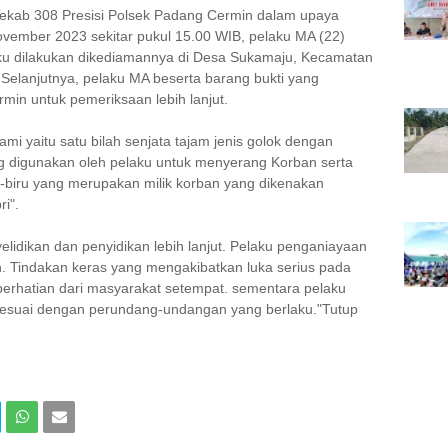
m Tekab 308 Presisi Polsek Padang Cermin dalam upaya
ovember 2023 sekitar pukul 15.00 WIB, pelaku MA (22)
ku dilakukan dikediamannya di Desa Sukamaju, Kecamatan
elanjutnya, pelaku MA beserta barang bukti yang
in untuk pemeriksaan lebih lanjut.
Kami yaitu satu bilah senjata tajam jenis golok dengan
g digunakan oleh pelaku untuk menyerang Korban serta
g-biru yang merupakan milik korban yang dikenakan
i".
elidikan dan penyidikan lebih lanjut. Pelaku penganiayaan
n. Tindakan keras yang mengakibatkan luka serius pada
erhatian dari masyarakat setempat. sementara pelaku
esuai dengan perundang-undangan yang berlaku."Tutup