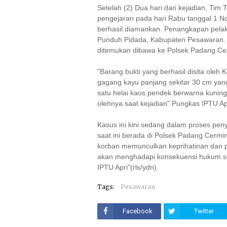
Setelah (2) Dua hari dari kejadian, Ti
pengejaran pada hari Rabu tanggal 1 N
berhasil diamankan. Penangkapan pela
Punduh Pidada, Kabupaten Pesawaran. S
ditemukan dibawa ke Polsek Padang Cerm
"Barang bukti yang berhasil disita oleh 
gagang kayu panjang sekitar 30 cm yan
satu helai kaos pendek berwarna kunin
olehnya saat kejadian".Pungkas IPTU Apr
Kasus ini kini sedang dalam proses peny
saat ini berada di Polsek Padang Cermi
korban memunculkan keprihatinan dan p
akan menghadapi konsekuensi hukum s
IPTU Apri"(rls/ydn).
Tags:
Pesawaran
Facebook
Twitter