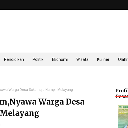
Pendidikan
Politik
Ekonomi
Wisata
Kuliner
Olah
Nyawa Warga Desa Sokamaju Hampir Melayang
Profi
Pesa
am,Nyawa Warga Desa
 Melayang
3