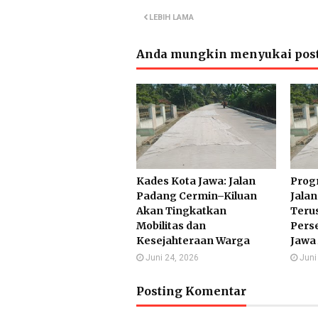
LEBIH LAMA
Anda mungkin menyukai post
Kades Kota Jawa: Jalan
Prog
Padang Cermin–Kiluan
Jala
Akan Tingkatkan
Terus
Mobilitas dan
Pers
Kesejahteraan Warga
Jawa
Juni 24, 2026
Juni
Posting Komentar