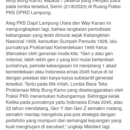
Mirip Bung Karno, kepada 7 peserta yang menjadi juara
pada lomba tersebut, Senin (21/8/2023) di Ruang Fraksi
PKS DPRD Lampung.
Aleg PKS Dapil Lampung Utara dan Way Kanan ini
mengungkapkan lagi, bahwa rangkaian periodisasi
kebangsaan yang telah dimulai sejak Kebangkitan
Nasional 1908, kemudian Sumpah Pemuda 1928, lalu
puncaknya Proklamasi Kemerdekaan 1945 harus
diteruskan oleh generasi muda kita. “Gen y atau gen
milenial, lebih-lebih gen z yang kini mulai bertambah
jumlahnya, periode kebangsaan ini menjelang 1 abad
kemerdekaan atau Indonesia emas 2045 harus di isi
dengan prestasi dan karya-karya substantif generasi
tersebut. Tentu pada titik inilah, Lomba Baca Teks
Proklamasi Mirip Bung Karno yang diselenggarakan oleh
Fraksi PKS menemukan hubungannya. Sehingga kelak
Ketika pada puncaknya yaitu Indonesia Emas 2045, atau
22 tahun mendatang, Gen Y dan Gen Z semakin matang,
semakin mantap mengelola pos-pos strategis dengan
portofolio yang mumpuni dan semangat kejuangan yang
kuat menghujam di sanubari,” ungkap Mardani lagi.