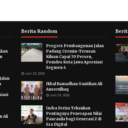
Berita Random
Berit
Progres Pembangunan Jalan
Akan
Padang Cermin–Terusan
an
Kiluan Capai 70 Persen,
Pemdes Kota Jawa Apresiasi
Segmen 4
Juni 23, 2026
Jalan
n
Ikbal Ramadhan Gantikan Ali
Ansorulhaq
iasi
Juni 23, 2026
Indra Feriza Tekankan
Pentingnya Penerapan Nilai
 Ali
Pancasila bagi Generasi Z di
Era Digital