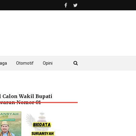
raga
Otomotif
Opini
l Calon Wakil Bupati
waran Nomor 01