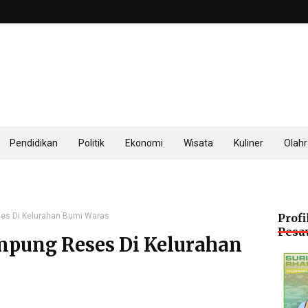
Pendidikan
Politik
Ekonomi
Wisata
Kuliner
Olah
s Di Kelurahan Bumi Waras
Profi
Pesa
pung Reses Di Kelurahan