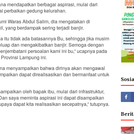
na mendapatkan berbagai aspirasi, mulai dari
pai perbaikan gedung kelurahan.
umi Waras Abdul Salim, dia mengatakan di
, yang berdampak sering terjadi banjir.
 itu tidak ada batasannya Bu, sehingga jika musim
eluap dan mengakibatkan banjir. Semoga dengan
menjembatani persoalan kami ini bu,” ucapnya pada
Provinsi Lampung ini.
tiana menyampaikan bahwa dirinya akan mengawal
mpaikan dapat direalisasikan dan bermanfaat untuk
Sosi
ampaikan oleh bapak ibu, mulai dari infrastruktur,
Dan saya meminta aspirasi ini dapat disampaikan
supaya dapat kita realisasikan secepatnya,” tutupnya.
Berit