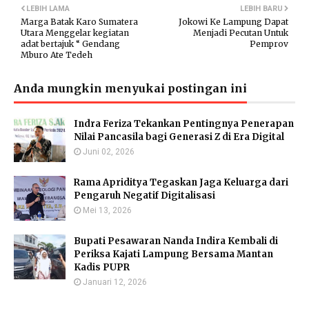
LEBIH LAMA
LEBIH BARU
Marga Batak Karo Sumatera
Jokowi Ke Lampung Dapat
Utara Menggelar kegiatan
Menjadi Pecutan Untuk
adat bertajuk “ Gendang
Pemprov
Mburo Ate Tedeh
Anda mungkin menyukai postingan ini
Indra Feriza Tekankan Pentingnya Penerapan
Nilai Pancasila bagi Generasi Z di Era Digital
Juni 02, 2026
Rama Apriditya Tegaskan Jaga Keluarga dari
Pengaruh Negatif Digitalisasi
Mei 13, 2026
Bupati Pesawaran Nanda Indira Kembali di
Periksa Kajati Lampung Bersama Mantan
Kadis PUPR
Januari 12, 2026