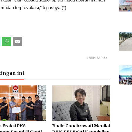
 mudah terprovokasi,” tegasnya.(*)
LEBIH BARU
ingan ini
a Fraksi PKS
Budhi Condhrowati Menilai