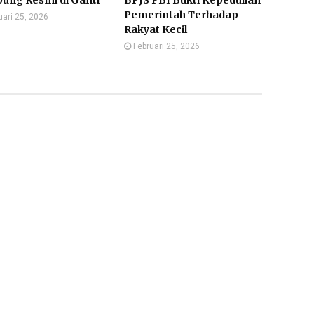
ung Resmi di Ganti
BPJS PBI Bukti Kepedulian
Pemerintah Terhadap
uari 25, 2026
Rakyat Kecil
Februari 25, 2026