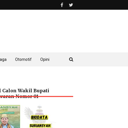
raga
Otomotif
Opini
l Calon Wakil Bupati
waran Nomor 01