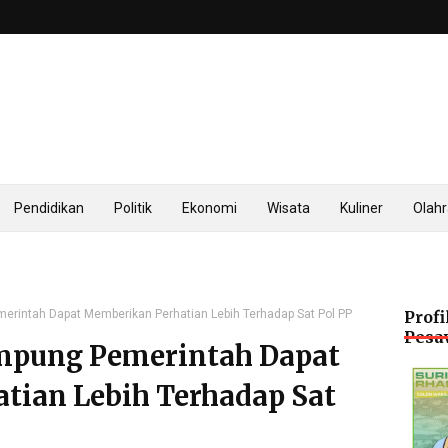
Pendidikan
Politik
Ekonomi
Wisata
Kuliner
Olah
rintah Dapat Memberikan Perhatian Lebih Terhadap Sat Pol PP
Profi
Pesa
mpung Pemerintah Dapat
tian Lebih Terhadap Sat