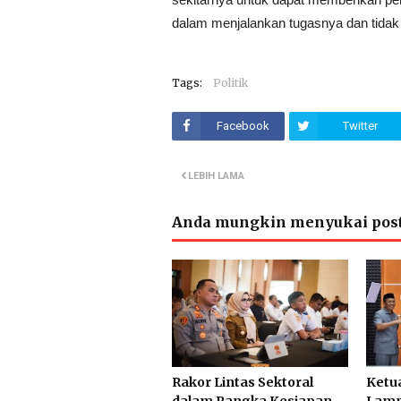
dalam menjalankan tugasnya dan tidak
Tags:
Politik
Facebook
Twitter
LEBIH LAMA
Anda mungkin menyukai post
Rakor Lintas Sektoral
Ketu