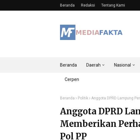
Beranda
Redaksi
Tentang Kami
Beranda
Daerah
Nasional
Cerpen
Beranda
Politik
Anggota DPRD Lampung Peme
Anggota DPRD La
Memberikan Perha
Pol PP