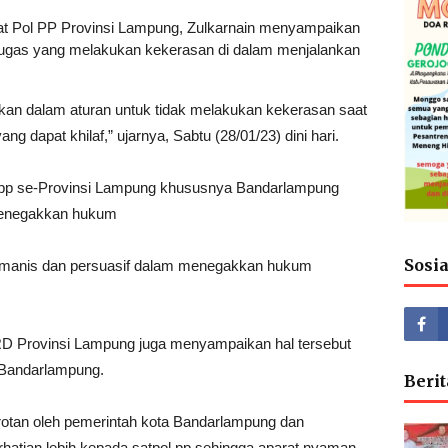
at Pol PP Provinsi Lampung, Zulkarnain menyampaikan
ugas yang melakukan kekerasan di dalam menjalankan
ukan dalam aturan untuk tidak melakukan kekerasan saat
g dapat khilaf,” ujarnya, Sabtu (28/01/23) dini hari.
ol pp se-Provinsi Lampung khususnya Bandarlampung
penegakkan hukum
Sosi
manis dan persuasif dalam menegakkan hukum
PRD Provinsi Lampung juga menyampaikan hal tersebut
ta Bandarlampung.
Berit
orotan oleh pemerintah kota Bandarlampung dan
hatian lebih kepada satpol pp sehingga aparat nyaman